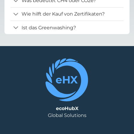
Was bedeutet CH4 oder CO2e?
Wie hilft der Kauf von Zertifikaten?
Ist das Greenwashing?
ecoHubX
Global Solutions