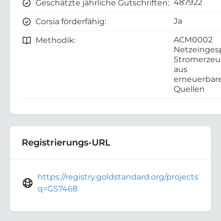
487922
Geschätzte jährliche Gutschriften:
Ja
Corsia förderfähig:
ACM0002
Methodik:
Netzeinges
Stromerze
aus
erneuerbar
Quellen
Registrierungs-URL
https://registry.goldstandard.org/projects?
q=GS7468