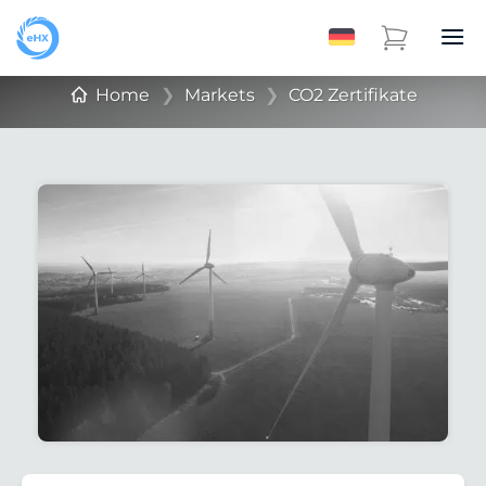
Home
❯
Markets
❯
CO2 Zertifikate