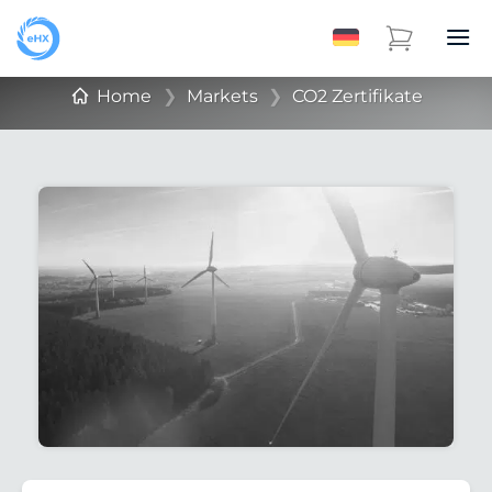
Home
❯
Markets
❯
CO2 Zertifikate