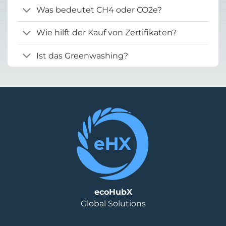
Was bedeutet CH4 oder CO2e?
Wie hilft der Kauf von Zertifikaten?
Ist das Greenwashing?
ecoHubX
Global Solutions