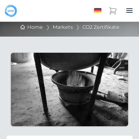
Home
❯
Markets
❯
CO2 Zertifikate