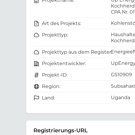
Projektname:
Kochherd
CPA Nr. 01
Kohlensto
Art des Projekts:
Haushalte
Projekttyp:
Kochherd
Energieef
Projekttyp aus dem Register:
UpEnergy
Projektentwickler:
GS10909
Projekt-ID:
Subsahara
Region:
Uganda
Land:
Registrierungs-URL