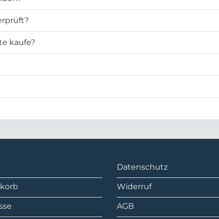
rprüft?
te kaufe?
Datenschutz
korb
Widerruf
sse
AGB