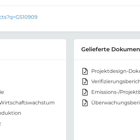
jects?q=GS10909
Gelieferte Dokumen
Projektdesign-Do
Verifizierungsberic
ie
Emissions-/Projekt
 Wirtschaftswachstum
Überwachungsberi
oduktion
z