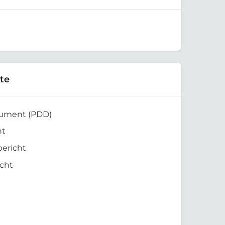
te
kument (PDD)
ht
bericht
cht