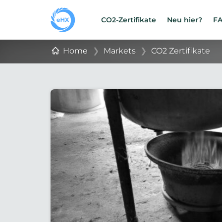
CO2-Zertifikate
Neu hier?
F
Home
❯
Markets
❯
CO2 Zertifikate