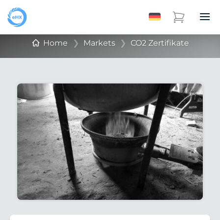
Home
❯
Markets
❯
CO2 Zertifikate