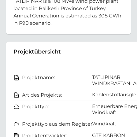
TATLIPINAR is a 108 MWe wind power plant
located in Balikesir Province of Turkey.
Annual Generation is estimated as 308 GWh
.n P90 scenario.
Projektübersicht
TATLIPINAR
Projektname:
WINDKRAFTANLA
Kohlenstoffausgle
Art des Projekts:
Erneuerbare Energ
Projekttyp:
Windkraft
Windkraft
Projekttyp aus dem Register:
GTE KARBON
Projektentwickler: