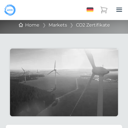
Home
❯
Markets
❯
CO2 Zertifikate