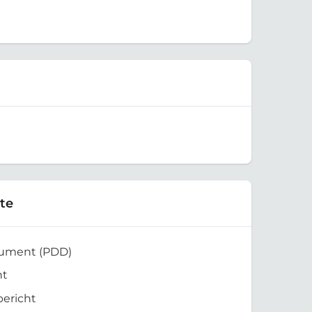
te
kument (PDD)
ht
bericht