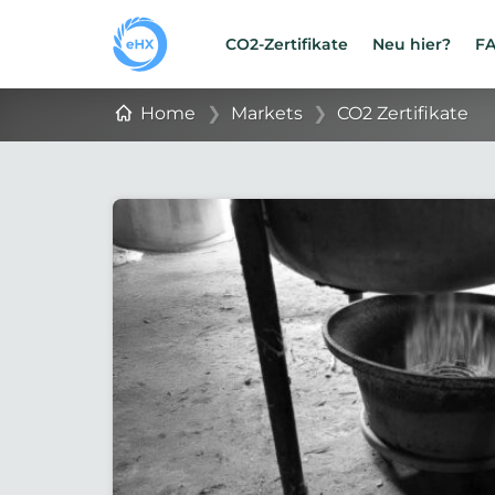
CO2-Zertifikate
Neu hier?
F
Home
❯
Markets
❯
CO2 Zertifikate