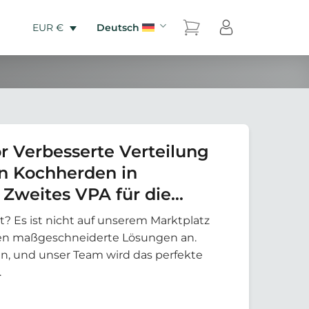
Deutsch
EUR €
r Verbesserte Verteilung
n Kochherden in
 Zweites VPA für die
Dos por Tres Kochherde in
t? Es ist nicht auf unserem Marktplatz
eten maßgeschneiderte Lösungen an.
an, und unser Team wird das perfekte
.