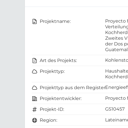
Proyecto 
Projektname:
Verteilun
Kochherde
Zweites V
der Dos p
Guatemal
Kohlensto
Art des Projekts:
Haushalte
Projekttyp:
Kochherd
Energieef
Projekttyp aus dem Register:
Proyecto 
Projektentwickler:
GS10457
Projekt-ID:
Lateiname
Region: