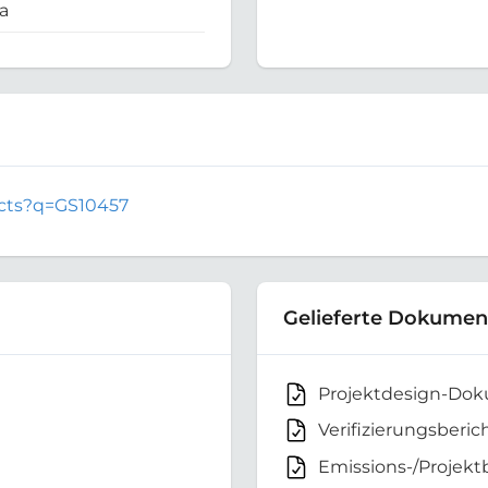
a
jects?q=GS10457
Gelieferte Dokumen
Projektdesign-Do
Verifizierungsberic
Emissions-/Projekt