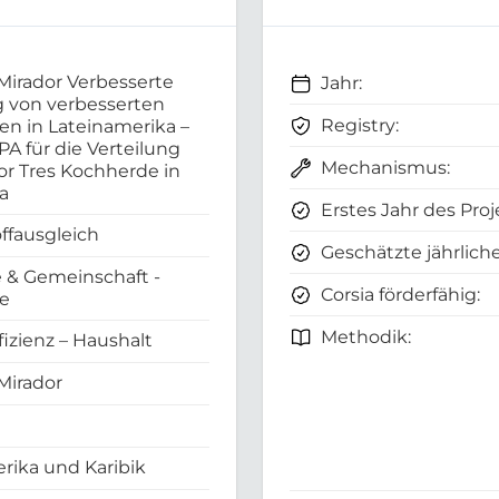
Mirador Verbesserte
Jahr:
g von verbesserten
Registry:
n in Lateinamerika –
PA für die Verteilung
Mechanismus:
or Tres Kochherde in
a
Erstes Jahr des Proj
ffausgleich
Geschätzte jährliche
 & Gemeinschaft -
Corsia förderfähig:
e
Methodik:
fizienz – Haushalt
Mirador
rika und Karibik