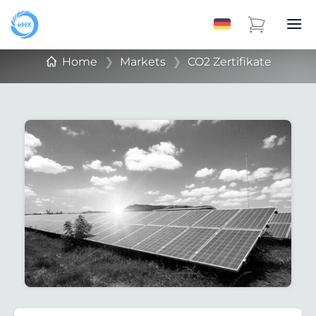
Home
❯
Markets
❯
CO2 Zertifikate