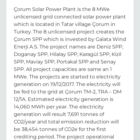
Çorum Solar Power Plant is the 8 MWe
unlicensed grid connected solar power plant
which is located in Tatar village Çorum in
Turkey. The 8 unlicensed project creates the
Çorum SPP which is invested by Galata Wind
Enerji A.S. The project names are Deniz SPP,
Doganay SPP, Hilalay SPP, Karagül SPP, Kizil
SPP, Maviay SPP, Portakal SPP and Senay
SPP. All project capacities are same an 1
MWe. The projects are started to electricity
generation on 19/12/2017. The electricity will
be fed to the grid at Çorum TM-2, TRA – DM
12/1A. Estimated electricity generation is
14,060 MWh per year. The electricity
generation will result 7,691 tonnes of
CO2/year and total emission reduction will
be 38,454 tonnes of CO2e for the first
crediting period. The project operational