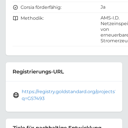
Ja
Corsia förderfähig:
AMS-I.D.
Methodik:
Netzeinspe
von
erneuerbar
Stromerze
Registrierungs-URL
https://registry.goldstandard.org/projects?
q=GS7493
Ziele für nachhaltige Entwicklung