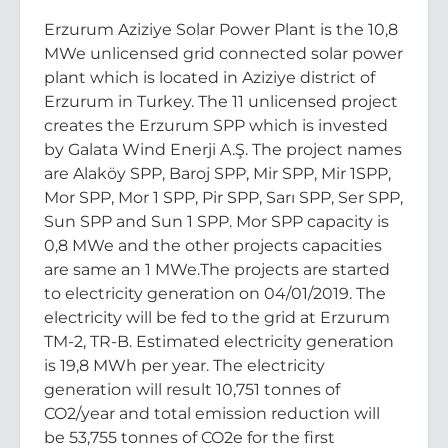
Erzurum Aziziye Solar Power Plant is the 10,8
MWe unlicensed grid connected solar power
plant which is located in Aziziye district of
Erzurum in Turkey. The 11 unlicensed project
creates the Erzurum SPP which is invested
by Galata Wind Enerji A.Ş. The project names
are Alaköy SPP, Baroj SPP, Mir SPP, Mir 1SPP,
Mor SPP, Mor 1 SPP, Pir SPP, Sarı SPP, Ser SPP,
Sun SPP and Sun 1 SPP. Mor SPP capacity is
0,8 MWe and the other projects capacities
are same an 1 MWe.The projects are started
to electricity generation on 04/01/2019. The
electricity will be fed to the grid at Erzurum
TM-2, TR-B. Estimated electricity generation
is 19,8 MWh per year. The electricity
generation will result 10,751 tonnes of
CO2/year and total emission reduction will
be 53,755 tonnes of CO2e for the first