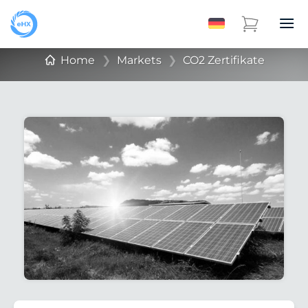
Home
❯
Markets
❯
CO2 Zertifikate