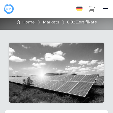
Home
❯
Markets
❯
CO2 Zertifikate