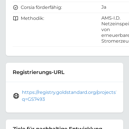
Ja
Corsia förderfähig:
AMS-I.D.
Methodik:
Netzeinspe
von
erneuerbar
Stromerze
Registrierungs-URL
https://registry.goldstandard.org/projects?
q=GS7493
Ziele für nachhaltige Entwicklung