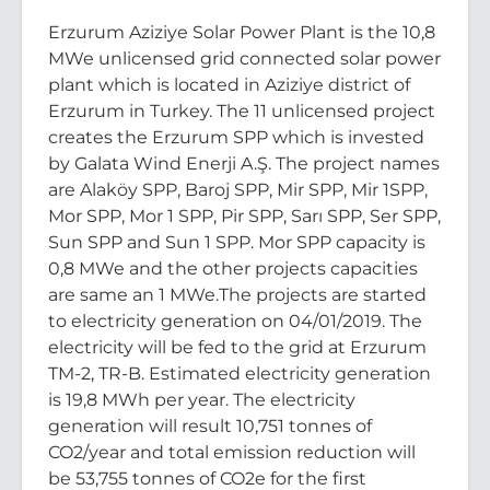
Erzurum Aziziye Solar Power Plant is the 10,8
MWe unlicensed grid connected solar power
plant which is located in Aziziye district of
Erzurum in Turkey. The 11 unlicensed project
creates the Erzurum SPP which is invested
by Galata Wind Enerji A.Ş. The project names
are Alaköy SPP, Baroj SPP, Mir SPP, Mir 1SPP,
Mor SPP, Mor 1 SPP, Pir SPP, Sarı SPP, Ser SPP,
Sun SPP and Sun 1 SPP. Mor SPP capacity is
0,8 MWe and the other projects capacities
are same an 1 MWe.The projects are started
to electricity generation on 04/01/2019. The
electricity will be fed to the grid at Erzurum
TM-2, TR-B. Estimated electricity generation
is 19,8 MWh per year. The electricity
generation will result 10,751 tonnes of
CO2/year and total emission reduction will
be 53,755 tonnes of CO2e for the first