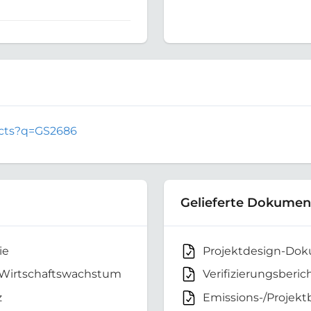
jects?q=GS2686
Gelieferte Dokumen
ie
Projektdesign-Do
 Wirtschaftswachstum
Verifizierungsberic
z
Emissions-/Projekt