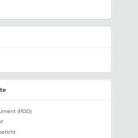
te
kument (PDD)
ht
bericht