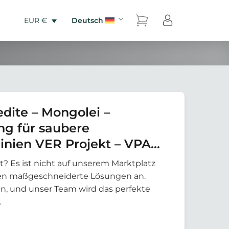
Deutsch
EUR €
dite – Mongolei –
ng für saubere
inien VER Projekt – VPA
k LLC
t? Es ist nicht auf unserem Marktplatz
eten maßgeschneiderte Lösungen an.
an, und unser Team wird das perfekte
.