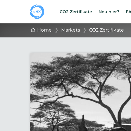
CO2-Zertifikate
Neu hier?
F
Home
❯
Markets
❯
CO2 Zertifikate