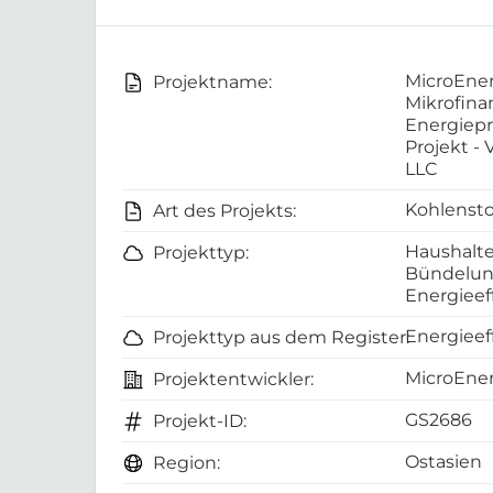
MicroEner
Projektname:
Mikrofina
Energiepr
Projekt -
LLC
Kohlensto
Art des Projekts:
Haushalte
Projekttyp:
Bündelun
Energiee
Energieef
Projekttyp aus dem Register:
MicroEner
Projektentwickler:
GS2686
Projekt-ID:
Ostasien
Region: