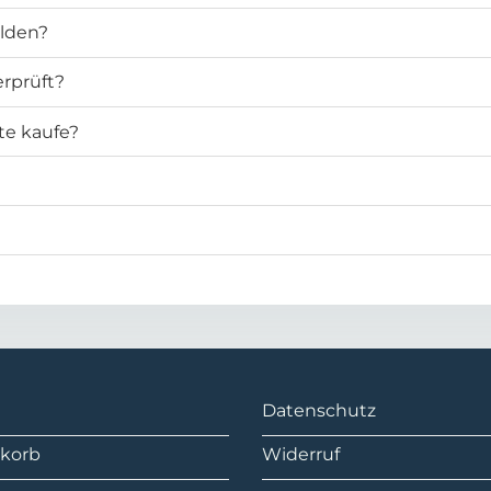
elden?
rprüft?
te kaufe?
Datenschutz
korb
Widerruf