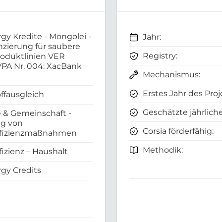
gy Kredite - Mongolei -
Jahr:
nzierung für saubere
Registry:
oduktlinien VER
 VPA Nr. 004: XacBank
Mechanismus:
Erstes Jahr des Proj
ffausgleich
Geschätzte jährliche
 & Gemeinschaft -
g von
Corsia förderfähig:
ffizienzmaßnahmen
Methodik:
fizienz – Haushalt
gy Credits