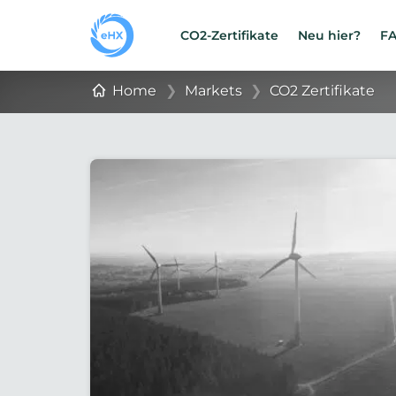
CO2-Zertifikate
Neu hier?
F
Home
❯
Markets
❯
CO2 Zertifikate