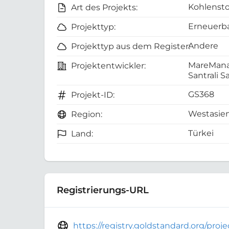
Kohlensto
Art des Projekts:
Erneuerba
Projekttyp:
Andere
Projekttyp aus dem Register:
MareManas
Projektentwickler:
Santrali Sa
GS368
Projekt-ID:
Westasie
Region:
Türkei
Land:
Registrierungs-URL
https://registry.goldstandard.org/pro