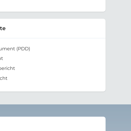
te
kument (PDD)
ht
bericht
cht