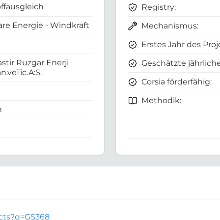
ffausgleich
Registry:
re Energie - Windkraft
Mechanismus:
Erstes Jahr des Proj
tir Ruzgar Enerji
Geschätzte jährliche
n.veTic.A:S.
Corsia förderfähig:
Methodik:
n
jects?q=GS368