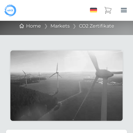
Home
❯
Markets
❯
CO2 Zertifikate