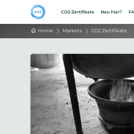
CO2-Zertifikate
Neu hier?
F
Home
❯
Markets
❯
CO2 Zertifikate