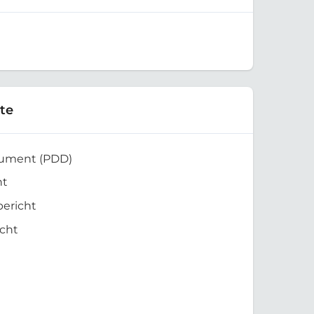
te
kument (PDD)
ht
bericht
cht