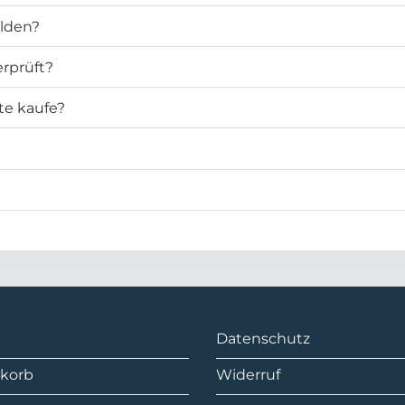
elden?
rprüft?
te kaufe?
Datenschutz
korb
Widerruf