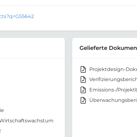
jects?q=GS5642
Gelieferte Dokumen
Projektdesign-Do
Verifizierungsberic
Emissions-/Projekt
Überwachungsberi
ie
 Wirtschaftswachstum
z