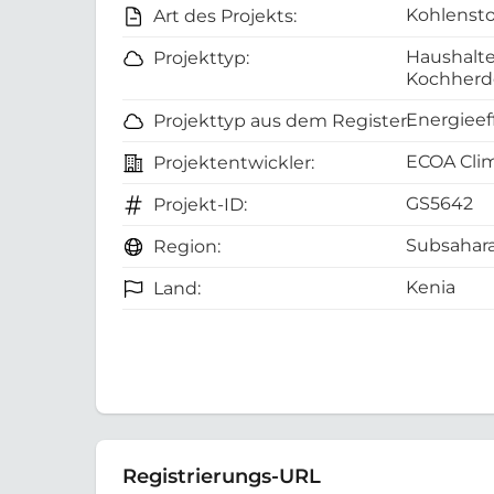
Kohlensto
Art des Projekts:
Haushalte
Projekttyp:
Kochherd
Energieef
Projekttyp aus dem Register:
ECOA Clim
Projektentwickler:
GS5642
Projekt-ID:
Subsahara
Region:
Kenia
Land:
Registrierungs-URL