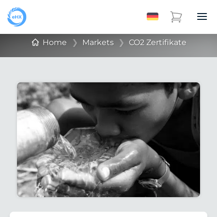
Home
❯
Markets
❯
CO2 Zertifikate