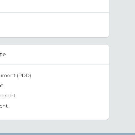
te
kument (PDD)
ht
bericht
cht