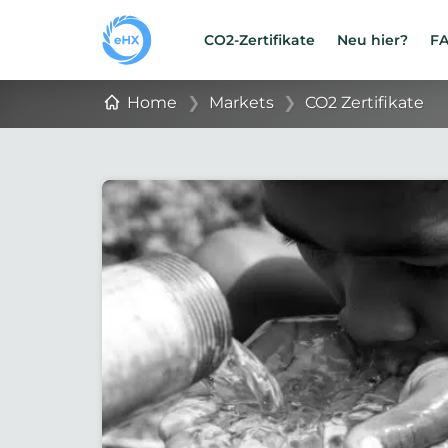
CO2-Zertifikate
Neu hier?
F
Home
❯
Markets
❯
CO2 Zertifikate