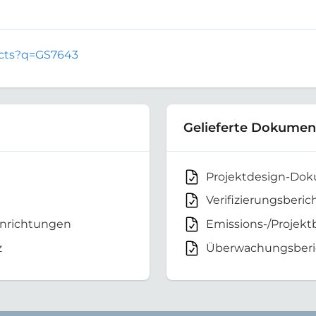
jects?q=GS7643
Gelieferte Dokumen
Projektdesign-Do
Verifizierungsberic
inrichtungen
Emissions-/Projekt
z
Überwachungsberi