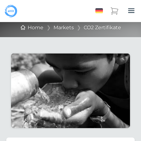
Home
❯
Markets
❯
CO2 Zertifikate