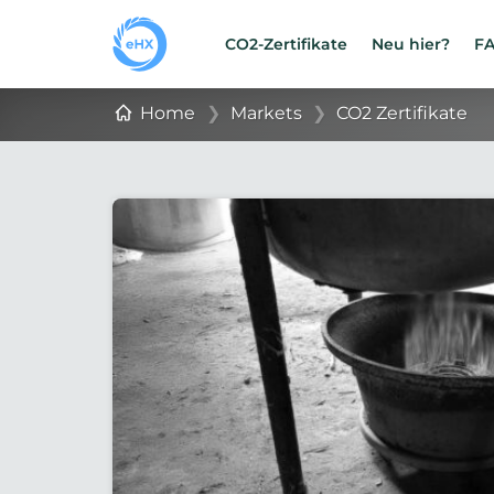
CO2-Zertifikate
Neu hier?
F
Home
❯
Markets
❯
CO2 Zertifikate