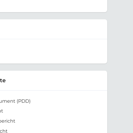
te
kument (PDD)
ht
bericht
cht