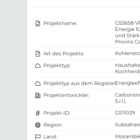
GS5658 VP
Projektname:
Energie f
und Stärk
Provinz 
Kohlensto
Art des Projekts:
Haushalte
Projekttyp:
Kochherd
Energieef
Projekttyp aus dem Register:
Carbonsin
Projektentwickler:
S.r.l.)
GS11029
Projekt-ID:
Subsahara
Region:
Mosambi
Land: