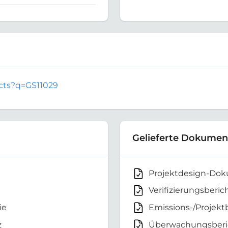
jects?q=GS11029
Gelieferte Dokumen
Projektdesign-Do
Verifizierungsberic
ie
Emissions-/Projekt
z
Überwachungsberi