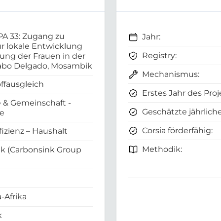
A 33: Zugang zu
Jahr:
ür lokale Entwicklung
Registry:
ung der Frauen in der
Cabo Delgado, Mosambik
Mechanismus:
ffausgleich
Erstes Jahr des Proj
 & Gemeinschaft -
Geschätzte jährliche
e
Corsia förderfähig:
fizienz – Haushalt
Methodik:
k (Carbonsink Group
-Afrika
k