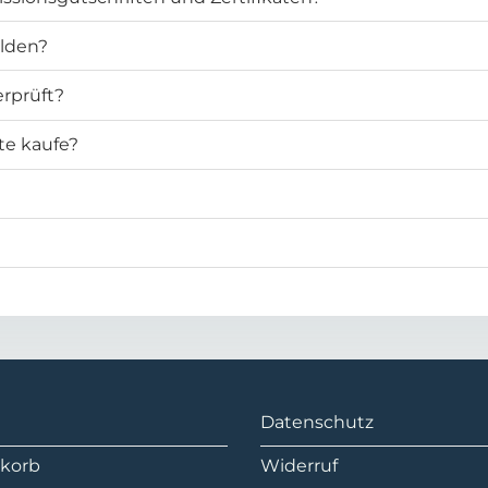
elden?
rprüft?
te kaufe?
Datenschutz
korb
Widerruf