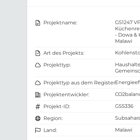
GS1247 VP
Projektname:
Küchenre
- Dowa & 
Malawi
Kohlensto
Art des Projekts:
Haushalte
Projekttyp:
Gemeinsc
Energieef
Projekttyp aus dem Register:
CO2balanc
Projektentwickler:
GS5336
Projekt-ID:
Subsahara
Region:
Malawi
Land: