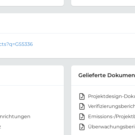
jects?q=GS5336
Gelieferte Dokumen
Projektdesign-Do
Verifizierungsberic
inrichtungen
Emissions-/Projekt
z
Überwachungsberi