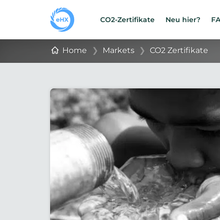
CO2-Zertifikate
Neu hier?
F
Home
❯
Markets
❯
CO2 Zertifikate