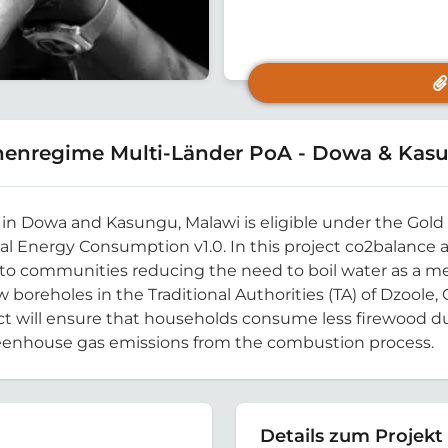
henregime Multi-Länder PoA - Dowa & Kas
ty, in Dowa and Kasungu, Malawi is eligible under the G
al Energy Consumption v1.0. In this project co2balance
r to communities reducing the need to boil water as a me
w boreholes in the Traditional Authorities (TA) of Dzoo
ject will ensure that households consume less firewood d
 greenhouse gas emissions from the combustion process.
Details zum Projekt