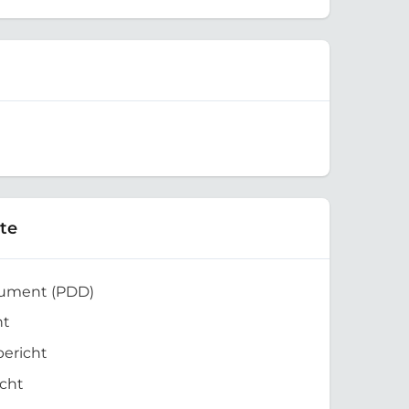
te
kument (PDD)
ht
bericht
cht