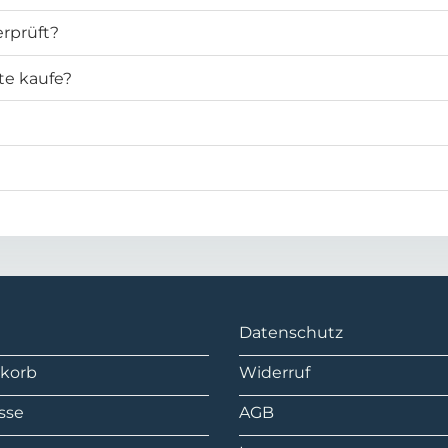
rprüft?
te kaufe?
Datenschutz
korb
Widerruf
sse
AGB