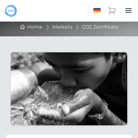
Home
❯
Markets
❯
CO2 Zertifikate