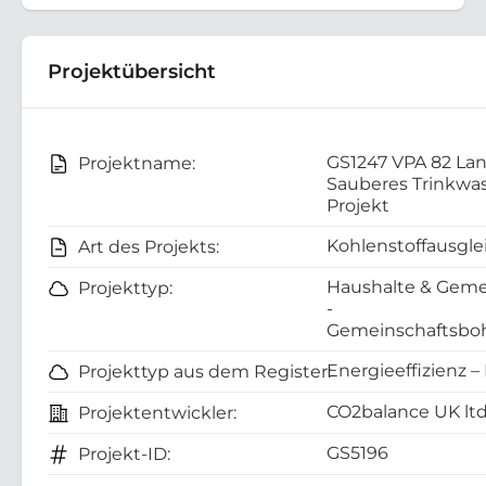
Projektübersicht
GS1247 VPA 82 La
Projektname:
Sauberes Trinkwa
Projekt
Kohlenstoffausgle
Art des Projekts:
Haushalte & Geme
Projekttyp:
-
Gemeinschaftsboh
Energieeffizienz –
Projekttyp aus dem Register:
CO2balance UK lt
Projektentwickler:
GS5196
Projekt-ID: