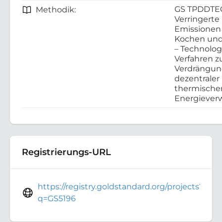
GS TPDDTE
Methodik:
Verringerte
Emissionen
Kochen und
– Technolo
Verfahren z
Verdrängu
dezentraler
thermische
Energieve
Registrierungs-URL
https://registry.goldstandard.org/projects?
q=GS5196