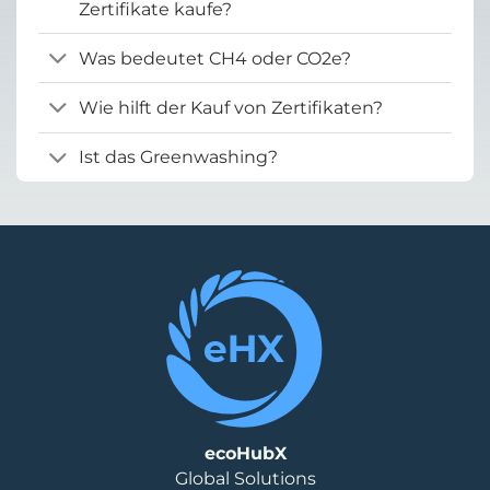
Zertifikate kaufe?
Was bedeutet CH4 oder CO2e?
Wie hilft der Kauf von Zertifikaten?
Ist das Greenwashing?
ecoHubX
Global Solutions