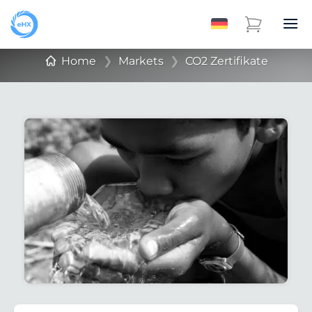
Home
❯
Markets
❯
CO2 Zertifikate