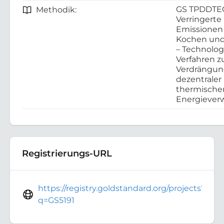
GS TPDDTE
Methodik:
Verringerte
Emissionen
Kochen und
– Technolo
Verfahren z
Verdrängu
dezentraler
thermische
Energieve
Registrierungs-URL
https://registry.goldstandard.org/projects?
q=GS5191