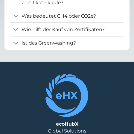
Zertifikate kaufe?
Was bedeutet CH4 oder CO2e?
Wie hilft der Kauf von Zertifikaten?
Ist das Greenwashing?
ecoHubX
Global Solutions