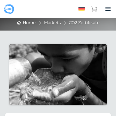
Home
❯
Markets
❯
CO2 Zertifikate