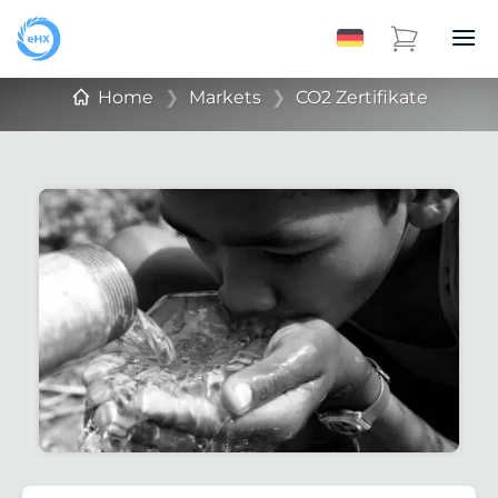
Home
❯
Markets
❯
CO2 Zertifikate