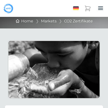
Home
❯
Markets
❯
CO2 Zertifikate