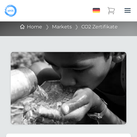
Home
❯
Markets
❯
CO2 Zertifikate