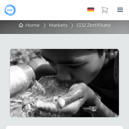
Home
❯
Markets
❯
CO2 Zertifikate