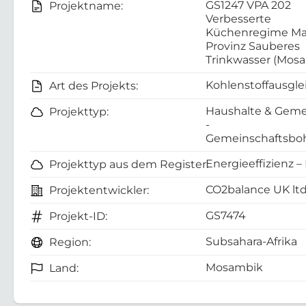
GS1247 VPA 202
Projektname:
Verbesserte
Küchenregime Ma
Provinz Sauberes
Trinkwasser (Mos
Kohlenstoffausgle
Art des Projekts:
Haushalte & Geme
Projekttyp:
-
Gemeinschaftsboh
Energieeffizienz –
Projekttyp aus dem Register:
CO2balance UK lt
Projektentwickler:
GS7474
Projekt-ID:
Subsahara-Afrika
Region:
Mosambik
Land: