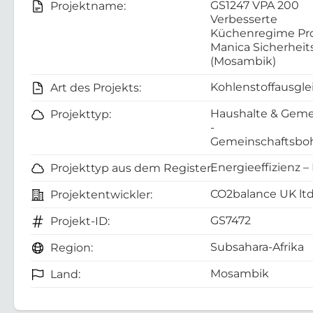
GS1247 VPA 200
Projektname:
Verbesserte
Küchenregime Pr
Manica Sicherheit
(Mosambik)
Kohlenstoffausgle
Art des Projekts:
Haushalte & Geme
Projekttyp:
-
Gemeinschaftsboh
Energieeffizienz –
Projekttyp aus dem Register:
CO2balance UK lt
Projektentwickler:
GS7472
Projekt-ID:
Subsahara-Afrika
Region:
Mosambik
Land: