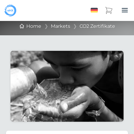
Home
❯
Markets
❯
CO2 Zertifikate