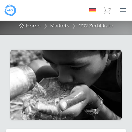
Home
❯
Markets
❯
CO2 Zertifikate