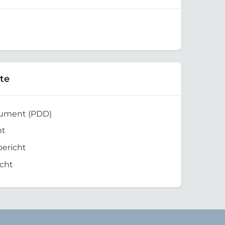
te
kument (PDD)
ht
bericht
cht