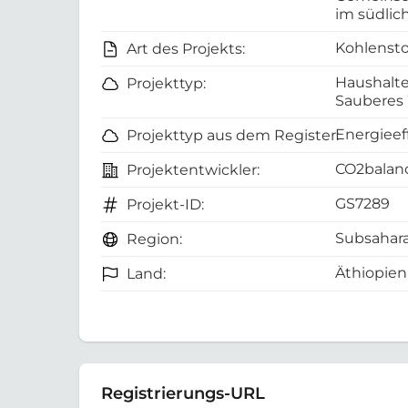
im südlic
Kohlensto
Art des Projekts:
Haushalte
Projekttyp:
Sauberes
Energieef
Projekttyp aus dem Register:
CO2balanc
Projektentwickler:
GS7289
Projekt-ID:
Subsahara
Region:
Äthiopien
Land:
Registrierungs-URL