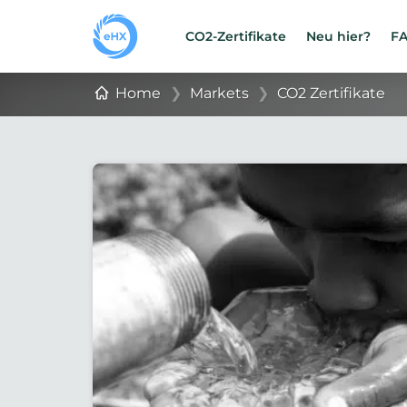
CO2-Zertifikate
Neu hier?
F
Home
❯
Markets
❯
CO2 Zertifikate