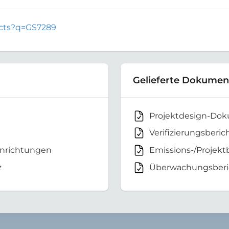
jects?q=GS7289
Gelieferte Dokumen
Projektdesign-Do
Verifizierungsberic
inrichtungen
Emissions-/Projekt
z
Überwachungsberi