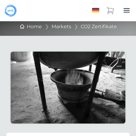
Home
❯
Markets
❯
CO2 Zertifikate