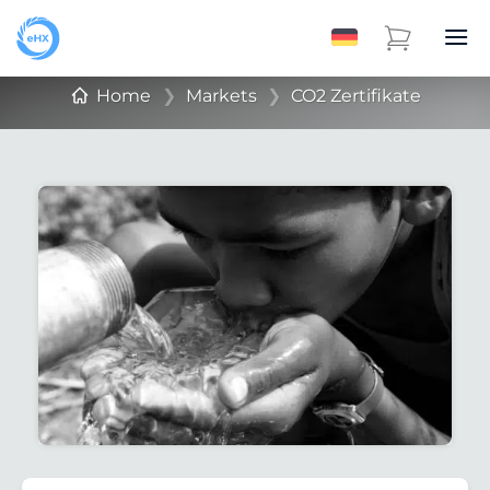
Home
❯
Markets
❯
CO2 Zertifikate