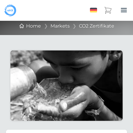
Home
❯
Markets
❯
CO2 Zertifikate