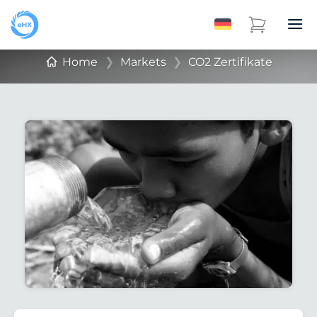
Home
❯
Markets
❯
CO2 Zertifikate