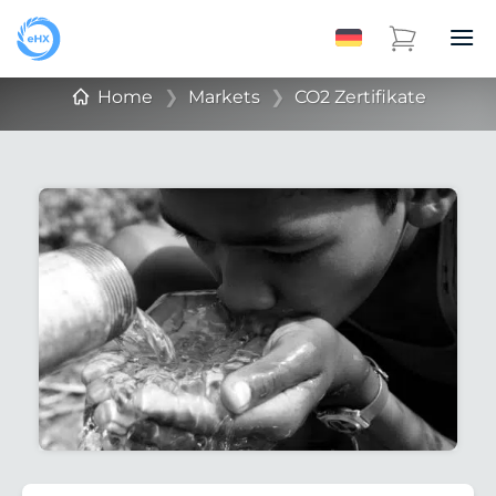
Home
❯
Markets
❯
CO2 Zertifikate