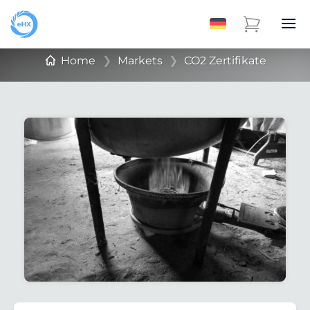
Home
❯
Markets
❯
CO2 Zertifikate