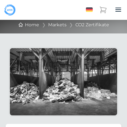
Home
❯
Markets
❯
CO2 Zertifikate