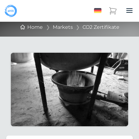
Home
❯
Markets
❯
CO2 Zertifikate