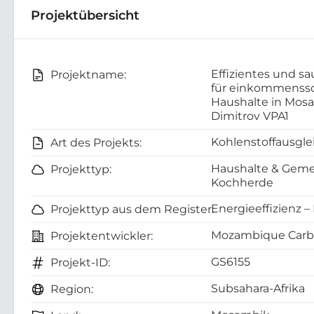
Projektübersicht
Effizientes und s
Projektname:
für einkommenss
Haushalte in Mos
Dimitrov VPA1
Kohlenstoffausgle
Art des Projekts:
Haushalte & Gemei
Projekttyp:
Kochherde
Energieeffizienz –
Projekttyp aus dem Register:
Mozambique Carbo
Projektentwickler:
GS6155
Projekt-ID:
Subsahara-Afrika
Region: