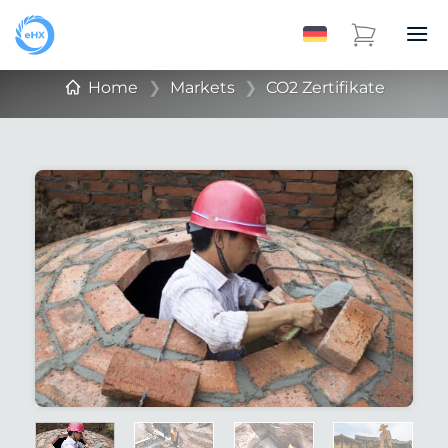
Home
❯
Markets
❯
CO2 Zertifikate