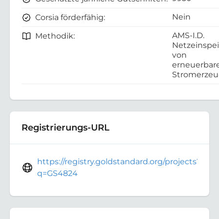
Nein
Corsia förderfähig:
AMS-I.D.
Methodik:
Netzeinspe
von
erneuerbar
Stromerze
Registrierungs-URL
https://registry.goldstandard.org/projects?
q=GS4824