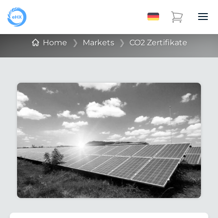
Home
❯
Markets
❯
CO2 Zertifikate