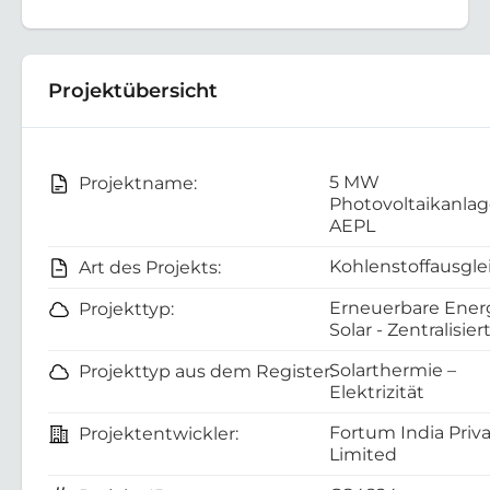
Projektübersicht
5 MW
Projektname:
Photovoltaikanlag
AEPL
Kohlenstoffausgle
Art des Projekts:
Erneuerbare Energ
Projekttyp:
Solar - Zentralisier
Solarthermie –
Projekttyp aus dem Register:
Elektrizität
Fortum India Priv
Projektentwickler:
Limited