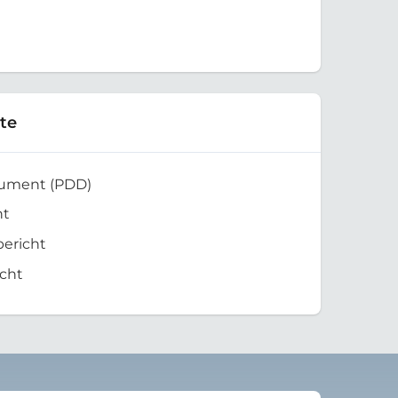
te
kument (PDD)
ht
bericht
cht