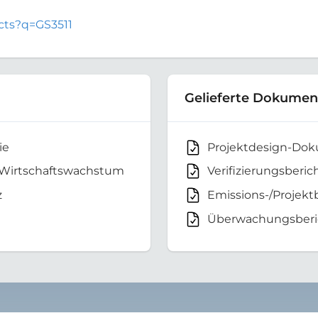
ects?q=GS3511
Gelieferte Dokumen
ie
Projektdesign-Do
 Wirtschaftswachstum
Verifizierungsberic
z
Emissions-/Projekt
Überwachungsberi