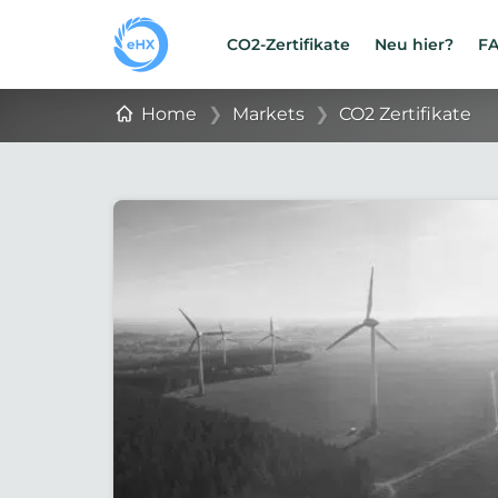
CO2-Zertifikate
Neu hier?
F
Home
❯
Markets
❯
CO2 Zertifikate