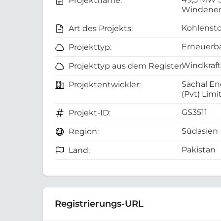
Projektname:
Windener
Kohlensto
Art des Projekts:
Erneuerba
Projekttyp:
Windkraft
Projekttyp aus dem Register:
Sachal E
Projektentwickler:
(Pvt) Limi
GS3511
Projekt-ID:
Südasien
Region:
Pakistan
Land:
Registrierungs-URL