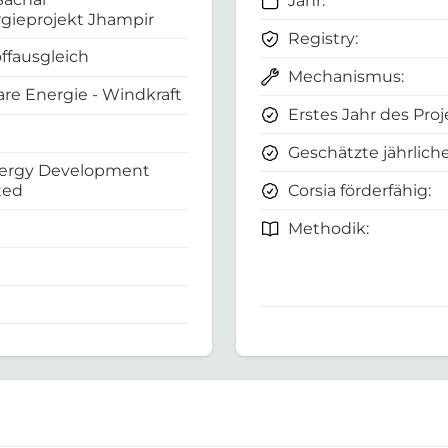
Jahr:
gieprojekt Jhampir
Registry:
ffausgleich
Mechanismus:
re Energie - Windkraft
Erstes Jahr des Proj
Geschätzte jährliche
nergy Development
Corsia förderfähig:
ted
Methodik: