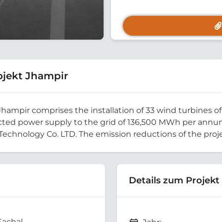
jekt Jhampir
ampir comprises the installation of 33 wind turbines of 
dicted power supply to the grid of 136,500 MWh per annum
hnology Co. LTD. The emission reductions of the proje
Details zum Projekt
Sachal