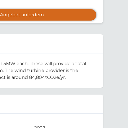
Angebot anfordern
1.5MW each. These will provide a total
. The wind turbine provider is the
ct is around 84,804tCO2e/yr.
2022