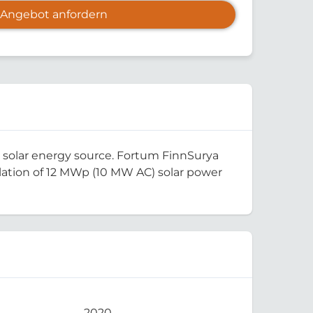
Angebot anfordern
le solar energy source. Fortum FinnSurya
allation of 12 MWp (10 MW AC) solar power
2020