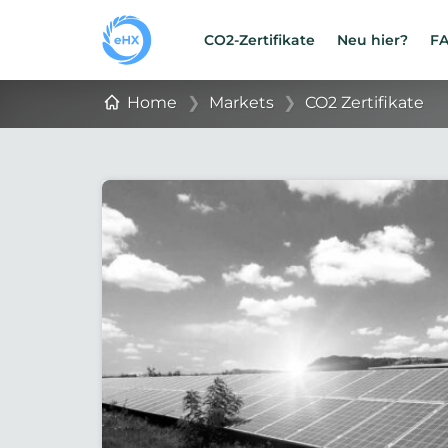
CO2-Zertifikate
Neu hier?
F
Home
❯
Markets
❯
CO2 Zertifikate