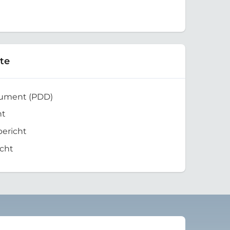
te
kument (PDD)
ht
bericht
cht