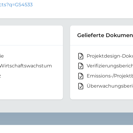
jects?q=GS4533
Gelieferte Dokumen
ie
Projektdesign-Do
 Wirtschaftswachstum
Verifizierungsberic
z
Emissions-/Projekt
Überwachungsberi