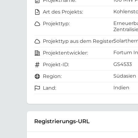
Projektname:
Kohlensto
Art des Projekts:
Erneuerbar
Projekttyp:
Zentralisi
Solartherm
Projekttyp aus dem Register:
Fortum In
Projektentwickler:
GS4533
Projekt-ID:
Südasien
Region:
Indien
Land:
Registrierungs-URL