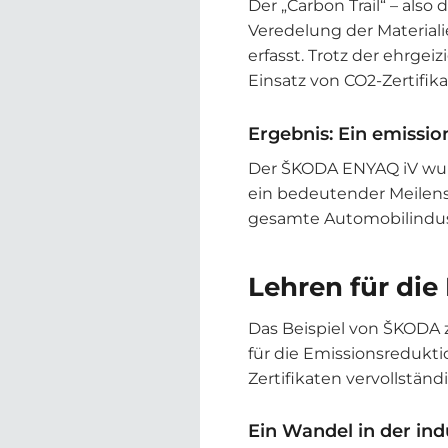
Der „Carbon Trail“ – als
Veredelung der Material
erfasst. Trotz der ehrge
Einsatz von CO2-Zertifi
Ergebnis: Ein emissi
Der ŠKODA ENYAQ iV wurde
ein bedeutender Meilenste
gesamte Automobilindus
Lehren für die
Das Beispiel von ŠKODA 
für die Emissionsredukt
Zertifikaten vervollstän
Ein Wandel in der ind