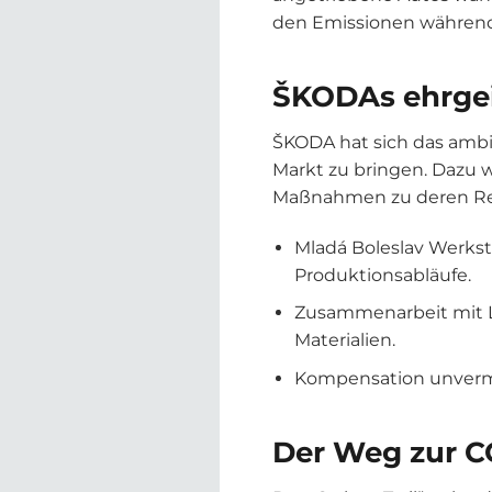
den Emissionen während
ŠKODAs ehrgei
ŠKODA hat sich das ambit
Markt zu bringen. Dazu 
Maßnahmen zu deren Redu
Mladá Boleslav Werks
Produktionsabläufe.
Zusammenarbeit mit Li
Materialien.
Kompensation unverme
Der Weg zur CO